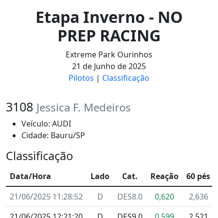
Etapa Inverno - NO
PREP RACING
Extreme Park Ourinhos
21 de Junho de 2025
Pilotos
|
Classificação
3108
Jessica F. Medeiros
Veículo: AUDI
Cidade: Bauru/SP
Classificação
Data/Hora
Lado
Cat.
Reação
60 pés
21/06/2025 11:28:52
D
DES8.0
0,620
2,636
21/06/2025 12:21:20
D
DES9.0
0,599
2,521